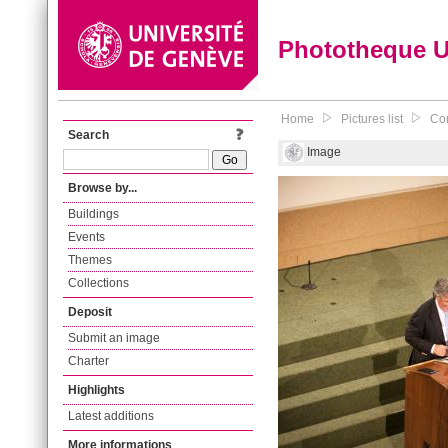
Phototheque 
Home
Pictures list
Con
Search
Image
Browse by...
Buildings
Events
Themes
Collections
Deposit
Submit an image
Charter
Highlights
Latest additions
More informations