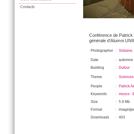
Contacts
Conférence de Patrick 
générale d’Alumni UN
Photographer
:
Sisbane,
Date
:
automne
Building
:
Dufour
Theme
:
Sciences
People
:
Patrick A
Keywords
:
moocs
-
Size
:
5.9 Mb
Format
:
image/jp
Downloads
:
403