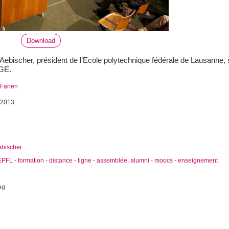
Download
Aebischer, président de l’Ecole polytechnique fédérale de Lausanne, s
IGE.
 Fanen
 2013
ebischer
EPFL
-
formation
-
distance
-
ligne
-
assemblée, alumni
-
moocs
-
enseignement
eg