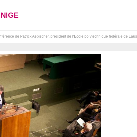
UNIGE
férence de Patrick Aebischer, président de l’Ecole polytechnique fédérale de Lausa