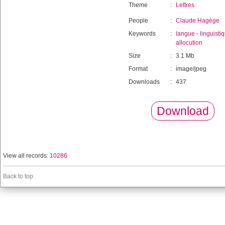
Theme
:
Lettres
People
:
Claude Hagège
Keywords
:
langue
-
linguisti
allocution
Size
:
3.1 Mb
Format
:
image/jpeg
Downloads
:
437
Download
View all records:
10286
Back to top