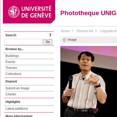
Phototheque UNI
Home
Pictures list
Linguiste e
Search
Image
Browse by...
Buildings
Events
Themes
Collections
Deposit
Submit an image
Charter
Highlights
Latest additions
More informations