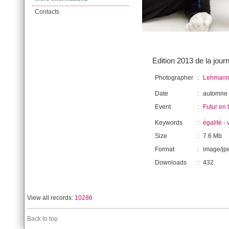
Contacts
Edition 2013 de la jou
Photographer
:
Lehmann,
Date
:
automne
Event
:
Futur en 
Keywords
:
égalité
-
Size
:
7.6 Mb
Format
:
image/jp
Downloads
:
432
View all records:
10286
Back to top