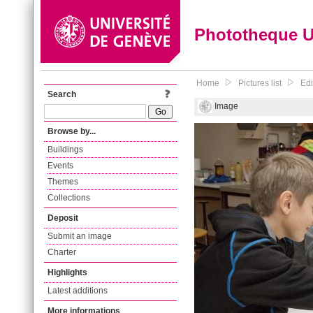
Phototheque 
Home
Pictures list
Edi
Search
Image
Browse by...
Buildings
Events
Themes
Collections
Deposit
Submit an image
Charter
Highlights
Latest additions
More informations