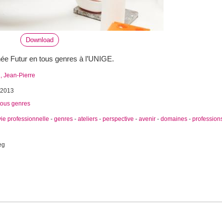
Download
rnée Futur en tous genres à l’UNIGE.
 Jean-Pierre
 2013
tous genres
vie professionnelle
-
genres
-
ateliers
-
perspective
-
avenir
-
domaines
-
profession
eg