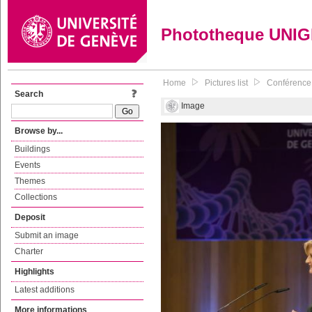
Phototheque UNI
Home
Pictures list
Conférence d
Search
Image
Browse by...
Buildings
Events
Themes
Collections
Deposit
Submit an image
Charter
Highlights
Latest additions
More informations