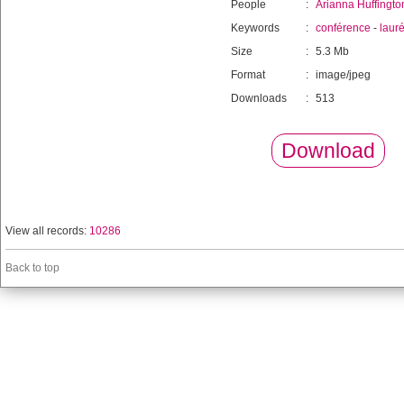
People
:
Arianna Huffingto
Keywords
:
conférence
-
laur
Size
:
5.3 Mb
Format
:
image/jpeg
Downloads
:
513
Download
View all records:
10286
Back to top