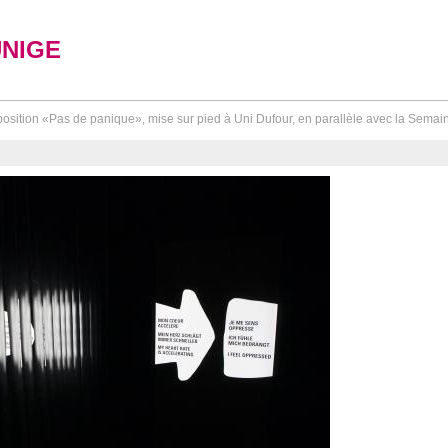
UNIGE
osition «Pas de panique», mise sur pied à Uni Dufour, en parallèle avec la Semai