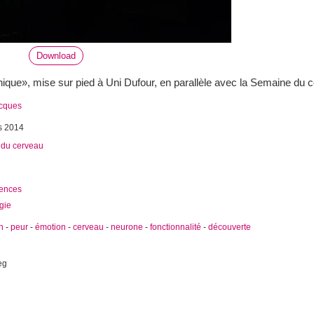
Download
ique», mise sur pied à Uni Dufour, en parallèle avec la Semaine du 
acques
s 2014
du cerveau
ences
gie
n
-
peur
-
émotion
-
cerveau
-
neurone
-
fonctionnalité
-
découverte
eg