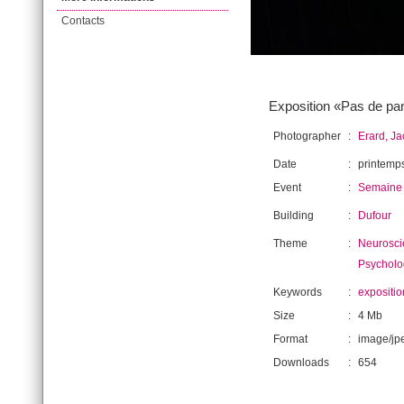
Contacts
Exposition «Pas de pan
Photographer
:
Erard, J
Date
:
printemp
Event
:
Semaine 
Building
:
Dufour
Theme
:
Neurosci
Psycholo
Keywords
:
expositio
Size
:
4 Mb
Format
:
image/jp
Downloads
:
654