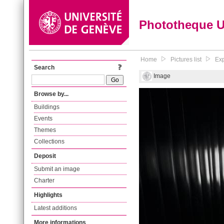
Phototheque 
Home
Pictures list
Exp
Search
Image
Browse by...
Buildings
Events
Themes
Collections
Deposit
Submit an image
Charter
Highlights
Latest additions
More informations