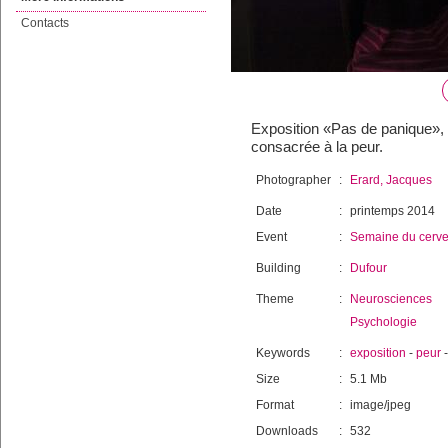
Contacts
Exposition «Pas de panique», 
consacrée à la peur.
Photographer
:
Erard, Jacques
Date
:
printemps 2014
Event
:
Semaine du cerv
Building
:
Dufour
Theme
:
Neurosciences
Psychologie
Keywords
:
exposition
-
peur
Size
:
5.1 Mb
Format
:
image/jpeg
Downloads
:
532