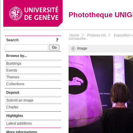
Phototheque UNI
Home
Pictures list
Exposition 
consacrée...
Search
Image
Browse by...
Buildings
Events
Themes
Collections
Deposit
Submit an image
Charter
Highlights
Latest additions
More informations