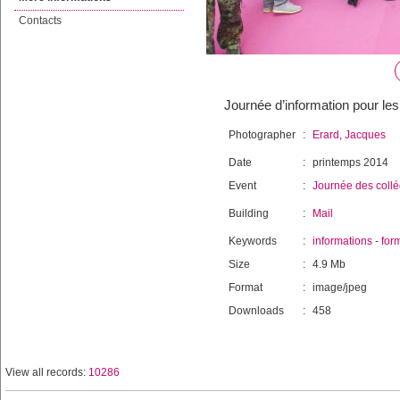
Contacts
Journée d’information pour les
Photographer
:
Erard, Jacques
Date
:
printemps 2014
Event
:
Journée des coll
Building
:
Mail
Keywords
:
informations
-
for
Size
:
4.9 Mb
Format
:
image/jpeg
Downloads
:
458
View all records:
10286