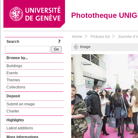
Phototheque UNI
Home
Pictures list
Journée d’in
Search
Image
Browse by...
Buildings
Events
Themes
Collections
Deposit
Submit an image
Charter
Highlights
Latest additions
More informations