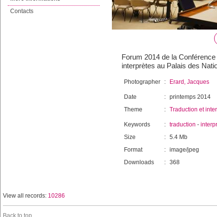
Contacts
Forum 2014 de la Conférence in
interprètes au Palais des Nat
Photographer
:
Erard, Jacques
Date
:
printemps 2014
Theme
:
Traduction et inte
Keywords
:
traduction
-
interp
Size
:
5.4 Mb
Format
:
image/jpeg
Downloads
:
368
View all records:
10286
Back to top