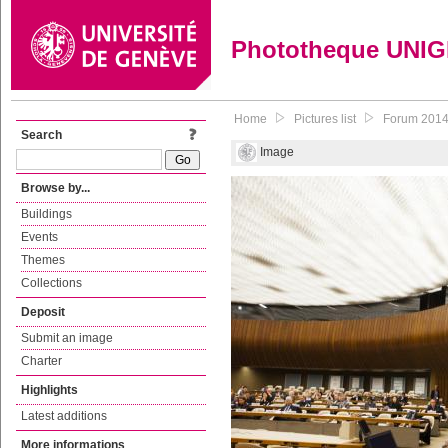
Phototheque UNI
Home
Pictures list
Forum 2014 d
Search
Image
Browse by...
Buildings
Events
Themes
Collections
Deposit
Submit an image
Charter
Highlights
Latest additions
More informations