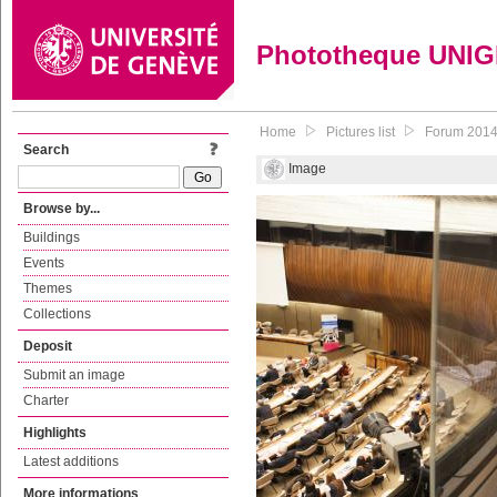
Phototheque UNI
Home
Pictures list
Forum 2014 d
Search
Image
Browse by...
Buildings
Events
Themes
Collections
Deposit
Submit an image
Charter
Highlights
Latest additions
More informations