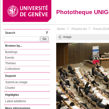
Phototheque UNI
Home
Pictures list
Forum 2014 d
Search
Image
Browse by...
Buildings
Events
Themes
Collections
Deposit
Submit an image
Charter
Highlights
Latest additions
More informations