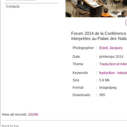
Contacts
Forum 2014 de la Conférence in
interprètes au Palais des Nat
Photographer
:
Erard, Jacques
Date
:
printemps 2014
Theme
:
Traduction et inte
Keywords
:
traduction
-
interp
Size
:
5.9 Mb
Format
:
image/jpeg
Downloads
:
385
View all records:
10286
Back to top