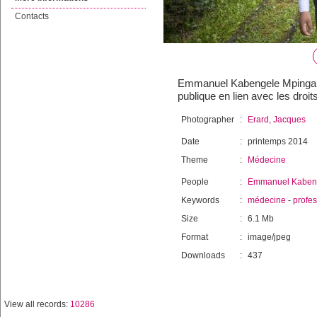
Contacts
Emmanuel Kabengele Mpinga, p
publique en lien avec les droi
Photographer
:
Erard, Jacques
Date
:
printemps 2014
Theme
:
Médecine
People
:
Emmanuel Kaben
Keywords
:
médecine
-
profe
Size
:
6.1 Mb
Format
:
image/jpeg
Downloads
:
437
View all records:
10286