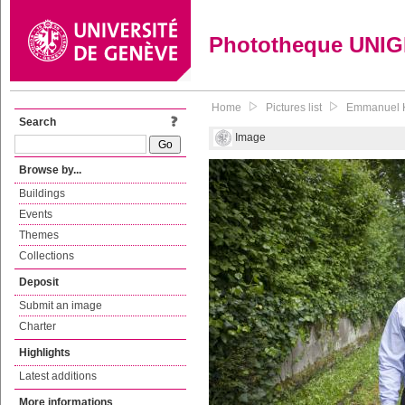
Phototheque UNI
Home
Pictures list
Emmanuel Ka
Search
Image
Browse by...
Buildings
Events
Themes
Collections
Deposit
Submit an image
Charter
Highlights
Latest additions
More informations