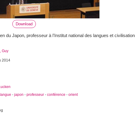
Download
en du Japon, professeur à l'Institut national des langues et civilisatio
, Guy
s 2014
Lucken
langue
-
japon
-
professeur
-
conférence
-
orient
eg