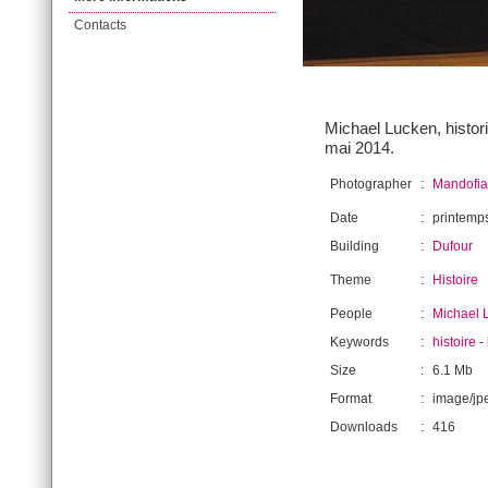
Contacts
Michael Lucken, histori
mai 2014.
Photographer
:
Mandofia
Date
:
printemp
Building
:
Dufour
Theme
:
Histoire
People
:
Michael 
Keywords
:
histoire
-
Size
:
6.1 Mb
Format
:
image/jp
Downloads
:
416