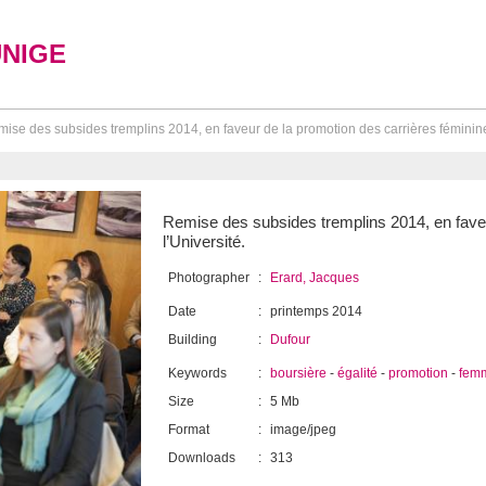
UNIGE
ise des subsides tremplins 2014, en faveur de la promotion des carrières féminines
Remise des subsides tremplins 2014, en faveu
l’Université.
Photographer
:
Erard, Jacques
Date
:
printemps 2014
Building
:
Dufour
Keywords
:
boursière
-
égalité
-
promotion
-
fem
Size
:
5 Mb
Format
:
image/jpeg
Downloads
:
313