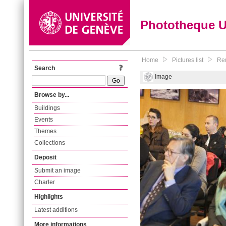
Phototheque 
Home
Pictures list
Rem
Search
Image
Browse by...
Buildings
Events
Themes
Collections
Deposit
Submit an image
Charter
Highlights
Latest additions
More informations