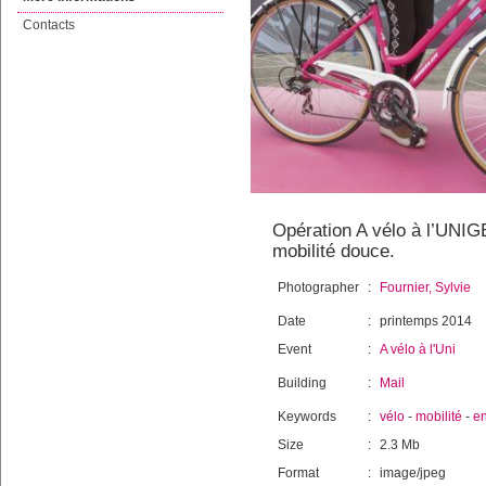
Contacts
Opération A vélo à l’UNIGE
mobilité douce.
Photographer
:
Fournier, Sylvie
Date
:
printemps 2014
Event
:
A vélo à l'Uni
Building
:
Mail
Keywords
:
vélo
-
mobilité
-
e
Size
:
2.3 Mb
Format
:
image/jpeg