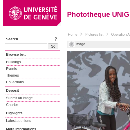
Phototheque UNI
Home
Pictures list
Opération A 
Search
Image
Browse by...
Buildings
Events
Themes
Collections
Deposit
Submit an image
Charter
Highlights
Latest additions
More informations