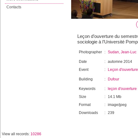
Contacts
Leçon d’ouverture du semestr
sociologie à l’Université Pomp
Photographer
:
Sudan, Jean-Luc
Date
:
automne 2014
Event
:
Leçon d'ouverture
Building
:
Dufour
Keywords
:
leçon d'ouverture
Size
:
14.1 Mb
Format
:
image/jpeg
Downloads
:
239
View all records:
10286