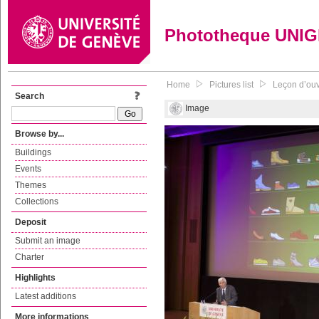
Phototheque UNI
Home
Pictures list
Leçon d’ouv
Search
Image
Browse by...
Buildings
Events
Themes
Collections
Deposit
Submit an image
Charter
Highlights
Latest additions
More informations