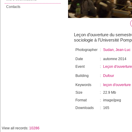
Contacts
Leçon d’ouverture du semestr
sociologie à l’Université Pomp
Photographer
:
Sudan, Jean-Luc
Date
:
automne 2014
Event
:
Leçon d'ouverture
Building
:
Dufour
Keywords
:
leçon d'ouverture
Size
:
22.9 Mb
Format
:
image/jpeg
Downloads
:
165
View all records:
10286