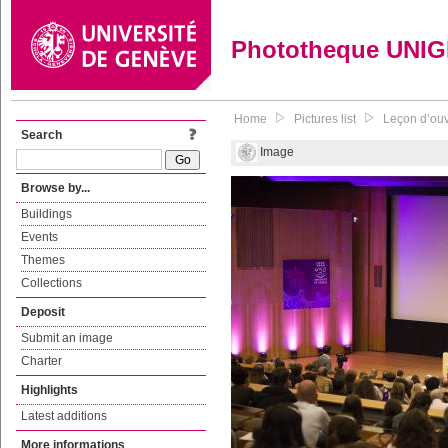
Phototheque UNI
Home
Pictures list
Leçon d’ouv
Search
Image
Browse by...
Buildings
Events
Themes
Collections
Deposit
Submit an image
Charter
Highlights
Latest additions
More informations