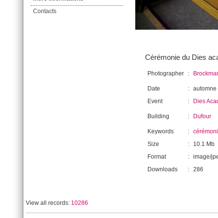
Contacts
Cérémonie du Dies acad
Photographer
:
Brockman
Date
:
automne
Event
:
Dies Aca
Building
:
Dufour
Keywords
:
cérémon
Size
:
10.1 Mb
Format
:
image/jp
Downloads
:
286
View all records:
10286