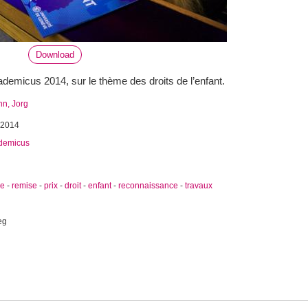
Download
emicus 2014, sur le thème des droits de l’enfant.
n, Jorg
 2014
demicus
ie
-
remise
-
prix
-
droit
-
enfant
-
reconnaissance
-
travaux
eg