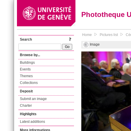
Phototheque 
Home
Pictures list
Cér
Search
Image
Browse by...
Buildings
Events
Themes
Collections
Deposit
Submit an image
Charter
Highlights
Latest additions
More informations