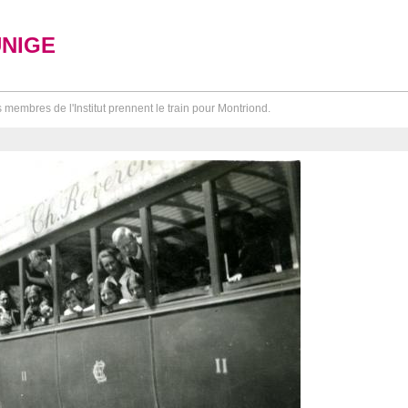
UNIGE
 membres de l'Institut prennent le train pour Montriond.