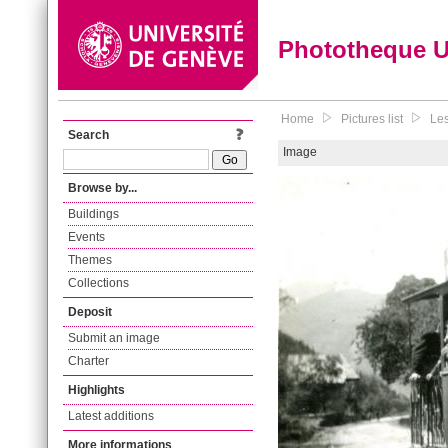
Phototheque 
Home
Pictures list
Les
Search
Image
Browse by...
Buildings
Events
Themes
Collections
Deposit
Submit an image
Charter
Highlights
Latest additions
More informations