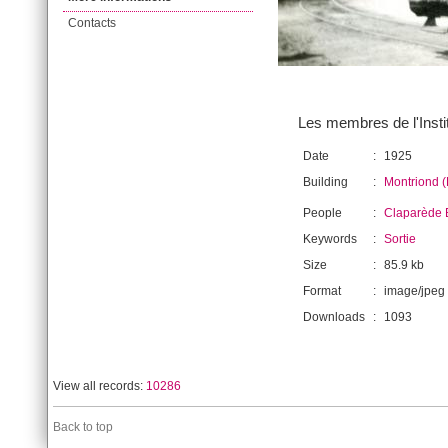
Contacts
Les membres de l'Instit
Date
:
1925
Building
:
Montriond (
People
:
Claparède 
Keywords
:
Sortie
Size
:
85.9 kb
Format
:
image/jpeg
Downloads
:
1093
View all records:
10286
Back to top