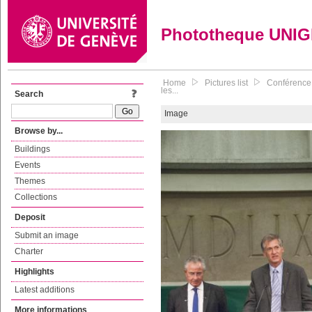
Phototheque UNI
Home
Pictures list
Conférence 
les...
Search
Image
Browse by...
Buildings
Events
Themes
Collections
Deposit
Submit an image
Charter
Highlights
Latest additions
More informations