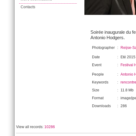
Contacts
Soirée inaugurale du fe
Antonio Hodgers.
Photographer
:
Reijse-Sa
Date
:
Eté 2015
Event
:
Festival H
People
:
Antonio 
Keywords
:
rencontr
Size
:
11.8 Mb
Format
:
image/jp
Downloads
:
286
View all records:
10286