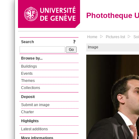
Phototheque 
Home
Pictures list
Soi
Search
Image
Browse by...
Buildings
Events
Themes
Collections
Deposit
Submit an image
Charter
Highlights
Latest additions
More informations