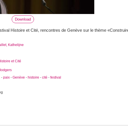
Download
stival Histoire et Cité, rencontres de Genève sur le thème «Construire
illet, Kathelijne
istoire et Cité
Hodgers
e
-
paix
-
Genève
-
histoire
-
cité
-
festival
eg