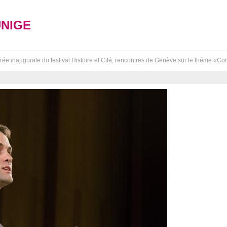
UNIGE
rée inaugurale du festival Histoire et Cité, rencontres de Genève sur le thème «Cons