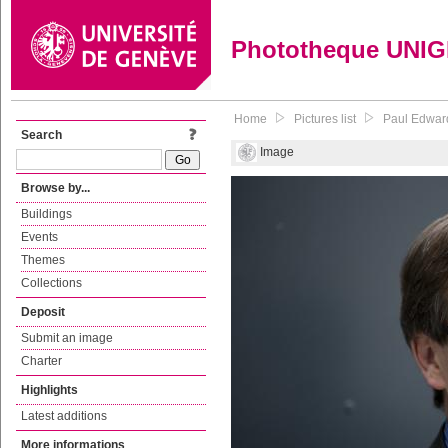
Phototheque UNI
Home
Pictures list
Paul Edwards
Search
Image
Browse by...
Buildings
Events
Themes
Collections
Deposit
Submit an image
Charter
Highlights
Latest additions
More informations