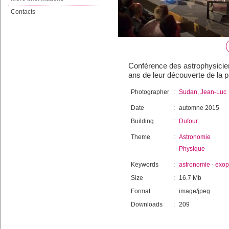
Contacts
Conférence des astrophysicien
ans de leur découverte de la 
Photographer
:
Sudan, Jean-Luc
Date
:
automne 2015
Building
:
Dufour
Theme
:
Astronomie
Physique
Keywords
:
astronomie
-
exop
Size
:
16.7 Mb
Format
:
image/jpeg
Downloads
:
209