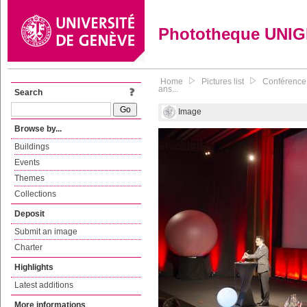
Phototheque UNI
Home
Pictures list
Conférence 
ans...
Search
Image
Browse by...
Buildings
Events
Themes
Collections
Deposit
Submit an image
Charter
Highlights
Latest additions
More informations