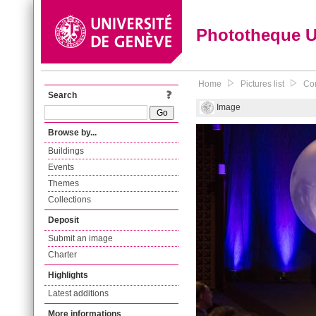
Phototheque 
Home
Pictures list
Con
Search
Image
Browse by...
Buildings
Events
Themes
Collections
Deposit
Submit an image
Charter
Highlights
Latest additions
More informations