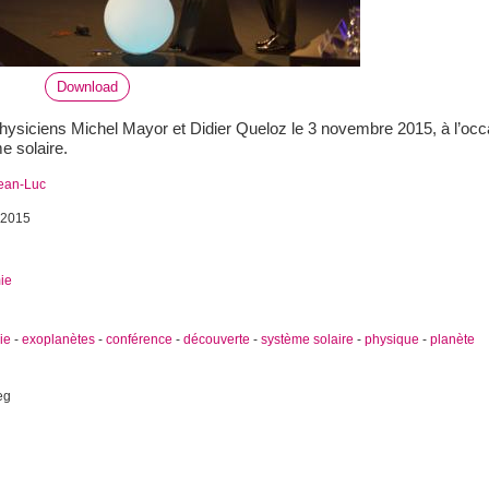
Download
ysiciens Michel Mayor et Didier Queloz le 3 novembre 2015, à l’occ
e solaire.
ean-Luc
 2015
ie
ie
-
exoplanètes
-
conférence
-
découverte
-
système solaire
-
physique
-
planète
eg