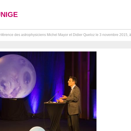
UNIGE
férence des astrophysiciens Michel Mayor et Didier Queloz le 3 novembre 2015, à 