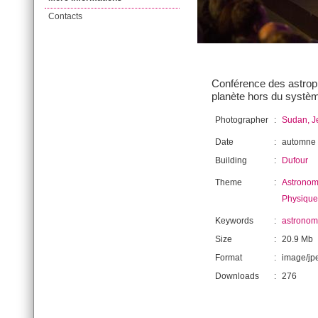
Contacts
Conférence des astroph
planète hors du systèm
Photographer
:
Sudan, J
Date
:
automne
Building
:
Dufour
Theme
:
Astronom
Physique
Keywords
:
astronom
Size
:
20.9 Mb
Format
:
image/jp
Downloads
:
276