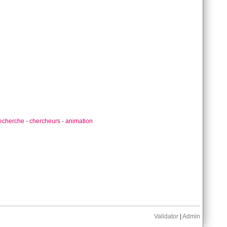
echerche
-
chercheurs
-
animation
Validator
|
Admin