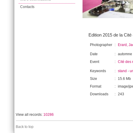
Contacts
Edition 2015 de la Cit
Photographer
:
Erard, J
Date
:
automne
Event
:
Cité des 
Keywords
:
stand
-
u
Size
:
15.6 Mb
Format
:
image/jp
Downloads
:
243
View all records:
10286
Back to top