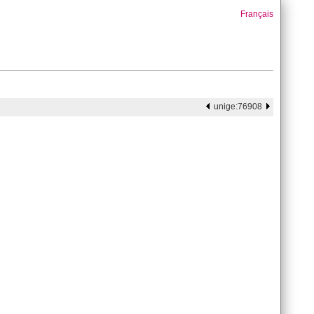
Français
unige:76908