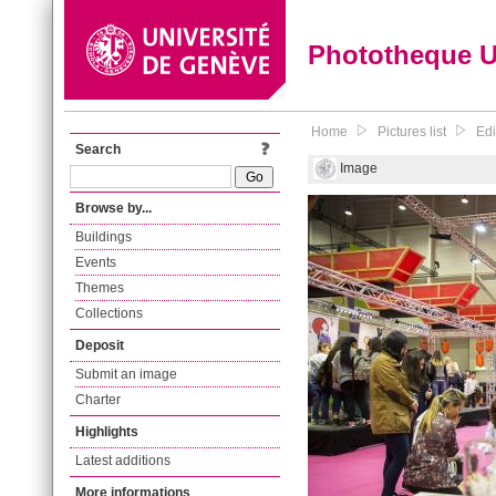
Phototheque 
Home
Pictures list
Edi
Search
Image
Browse by...
Buildings
Events
Themes
Collections
Deposit
Submit an image
Charter
Highlights
Latest additions
More informations