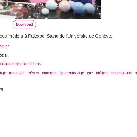
Download
é des métiers à Palexpo. Stand de l’Université de Genève.
acques
 2015
métiers et des formations
nige
-
formation
-
élèves
-
étudiants
-
apprentissage
-
cité
-
métiers
-
informations
-
r
eg