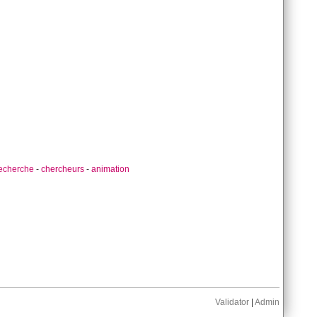
echerche
-
chercheurs
-
animation
Validator
|
Admin