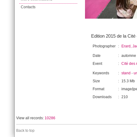
Contacts
Edition 2015 de la Cit
Photographer
:
Erard, J
Date
:
automne
Event
:
Cité des 
Keywords
:
stand
-
u
Size
:
15.3 Mb
Format
:
image/jp
Downloads
:
210
View all records:
10286
Back to top