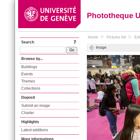
Phototheque 
Home
Pictures list
Edi
Search
Image
Browse by...
Buildings
Events
Themes
Collections
Deposit
Submit an image
Charter
Highlights
Latest additions
More informations