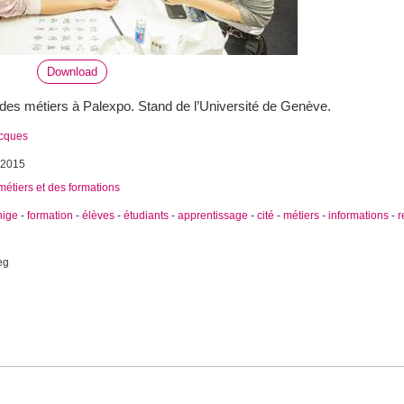
Download
é des métiers à Palexpo. Stand de l’Université de Genève.
acques
 2015
métiers et des formations
nige
-
formation
-
élèves
-
étudiants
-
apprentissage
-
cité
-
métiers
-
informations
-
r
eg