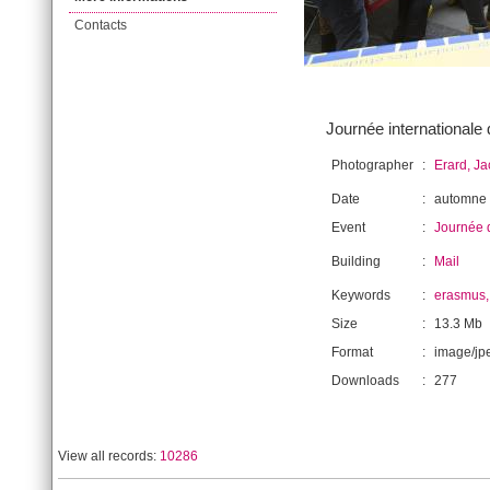
Contacts
Journée internationale d
Photographer
:
Erard, J
Date
:
automne
Event
:
Journée d
Building
:
Mail
Keywords
:
erasmus,
Size
:
13.3 Mb
Format
:
image/jp
Downloads
:
277
View all records:
10286