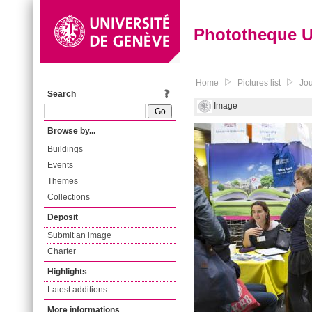
Phototheque 
Home
Pictures list
Jou
Search
Image
Browse by...
Buildings
Events
Themes
Collections
Deposit
Submit an image
Charter
Highlights
Latest additions
More informations