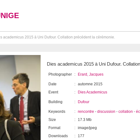
UNIGE
s academicus 2015 à Uni Dufour. Collation précédent la cérémonie.
Dies academicus 2015 à Uni Dufour. Collation
Photographer
:
Erard, Jacques
Date
:
automne 2015
Event
:
Dies Academicus
Building
:
Dufour
Keywords
:
rencontre
-
discussion
-
collation
-
é
Size
:
17.3 Mb
Format
:
image/jpeg
Downloads
:
177