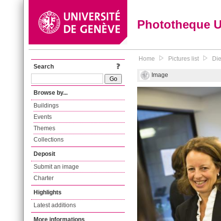
Phototheque 
Home
Pictures list
Die
Search
Image
Browse by...
Buildings
Events
Themes
Collections
Deposit
Submit an image
Charter
Highlights
Latest additions
More informations