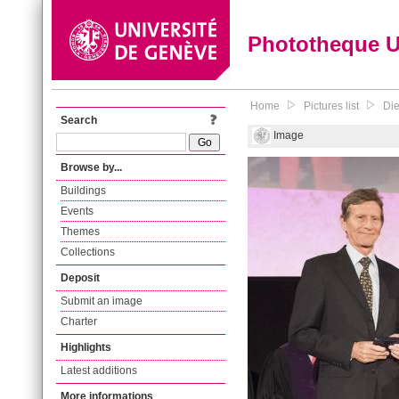
Phototheque 
Home
Pictures list
Die
Search
Image
Browse by...
Buildings
Events
Themes
Collections
Deposit
Submit an image
Charter
Highlights
Latest additions
More informations