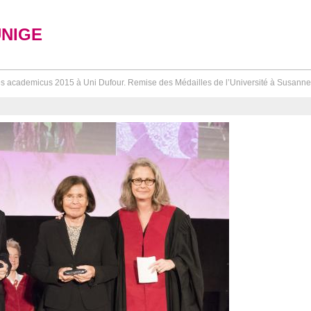
UNIGE
s academicus 2015 à Uni Dufour. Remise des Médailles de l’Université à Susanne Su