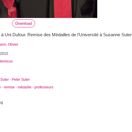
Download
 Uni Dufour. Remise des Médailles de l’Université à Susanne Suter e
nn, Olivier
 2015
demicus
Suter
-
Peter Suter
e
-
remise
-
médaille
-
professeurs
eg