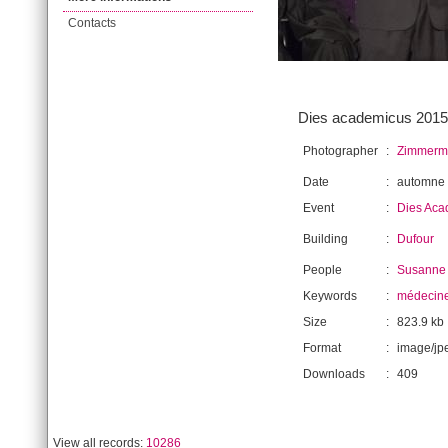
Contacts
Dies academicus 2015 à
Photographer
:
Zimmerma
Date
:
automne
Event
:
Dies Aca
Building
:
Dufour
People
:
Susanne 
Keywords
:
médecin
Size
:
823.9 kb
Format
:
image/jp
Downloads
:
409
View all records:
10286