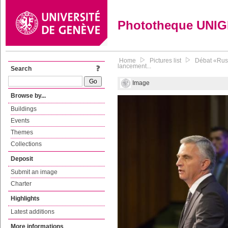
Phototheque UNI
Home
Pictures list
Débat «Russ
lancement...
Search
Image
Browse by...
Buildings
Events
Themes
Collections
Deposit
Submit an image
Charter
Highlights
Latest additions
More informations