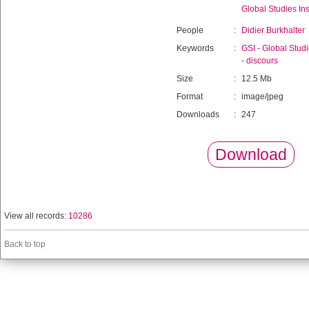
Global Studies Ins
People
:
Didier Burkhalter
Keywords
:
GSI
-
Global Studie
-
discours
Size
:
12.5 Mb
Format
:
image/jpeg
Downloads
:
247
Download
View all records:
10286
Back to top