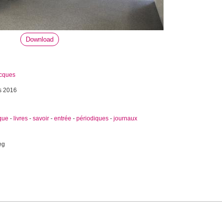
Download
.
acques
s 2016
que
-
livres
-
savoir
-
entrée
-
périodiques
-
journaux
eg