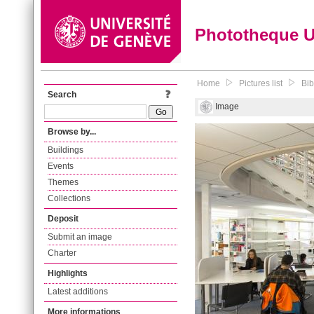
Phototheque 
Home
Pictures list
Bib
Search
Image
Browse by...
Buildings
Events
Themes
Collections
Deposit
Submit an image
Charter
Highlights
Latest additions
More informations