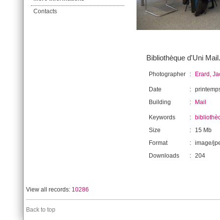
Contacts
Bibliothèque d'Uni Mail
Photographer
:
Erard, J
Date
:
printemp
Building
:
Mail
Keywords
:
bibliothè
Size
:
15 Mb
Format
:
image/jp
Downloads
:
204
View all records:
10286
Back to top