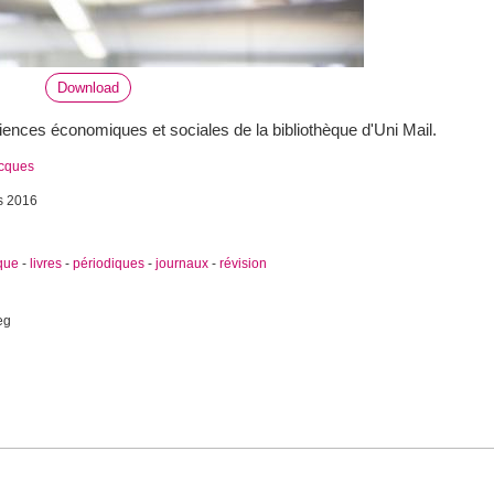
Download
iences économiques et sociales de la bibliothèque d'Uni Mail.
acques
s 2016
que
-
livres
-
périodiques
-
journaux
-
révision
eg