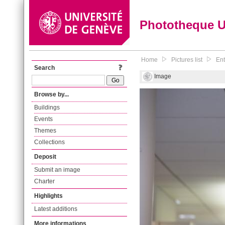
Phototheque 
Home
Pictures list
Ent
Search
Image
Browse by...
Buildings
Events
Themes
Collections
Deposit
Submit an image
Charter
Highlights
Latest additions
More informations