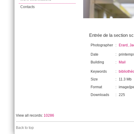
Contacts
Entrée de la section sc
Photographer
:
Erard, J
Date
:
printemp
Building
:
Mail
Keywords
:
bibliothè
Size
:
11.3 Mb
Format
:
image/jp
Downloads
:
225
View all records:
10286
Back to top