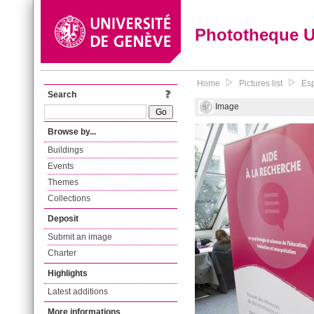
Phototheque 
Home
Pictures list
Esp
Search
Image
Browse by...
Buildings
Events
Themes
Collections
Deposit
Submit an image
Charter
Highlights
Latest additions
More informations