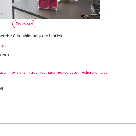
Download
erche à la bibliothèque d'Uni Mail.
acques
s 2016
ravail
-
révisions
-
livres
-
journaux
-
périodiques
-
recherche
-
aide
eg