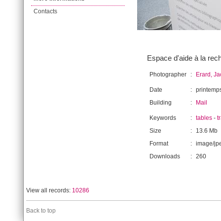
Contacts
Espace d'aide à la rech
Photographer
:
Erard, J
Date
:
printemp
Building
:
Mail
Keywords
:
tables
-
t
Size
:
13.6 Mb
Format
:
image/jp
Downloads
:
260
View all records:
10286
Back to top