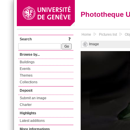
Phototheque 
Home
Pictures list
Obj
Search
Image
Browse by...
Buildings
Events
Themes
Collections
Deposit
Submit an image
Charter
Highlights
Latest additions
More informations