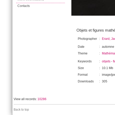
Contacts
Objets et figures mat
Photographer
:
Erard, J
Date
:
automne
Theme
:
Mathéma
Keywords
:
objets
-
f
Size
:
10.1 Mb
Format
:
image/jp
Downloads
:
305
View all records:
10286
Back to top