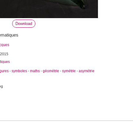
Download
hématiques
acques
 2015
tiques
igures
-
symboles
-
maths
-
géométrie
-
symétrie
-
asymétrie
eg