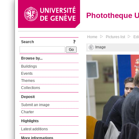
Phototheque 
Home
Pictures list
Edi
Search
Image
Browse by...
Buildings
Events
Themes
Collections
Deposit
Submit an image
Charter
Highlights
Latest additions
More informations