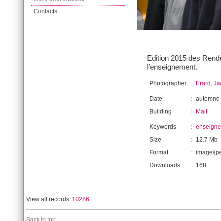
Contacts
Edition 2015 des Rende
l’enseignement.
Photographer
:
Erard, J
Date
:
automne
Building
:
Mail
Keywords
:
enseign
Size
:
12.7 Mb
Format
:
image/jp
Downloads
:
168
View all records:
10286
Back to top