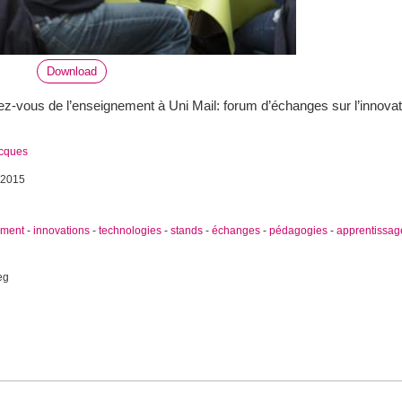
Download
z-vous de l’enseignement à Uni Mail: forum d’échanges sur l’innovat
acques
 2015
ement
-
innovations
-
technologies
-
stands
-
échanges
-
pédagogies
-
apprentissag
eg