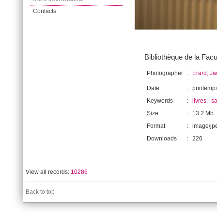
Contacts
Bibliothèque de la Facu
Photographer
:
Erard, J
Date
:
printemp
Keywords
:
livres
-
s
Size
:
13.2 Mb
Format
:
image/jp
Downloads
:
226
View all records:
10286
Back to top