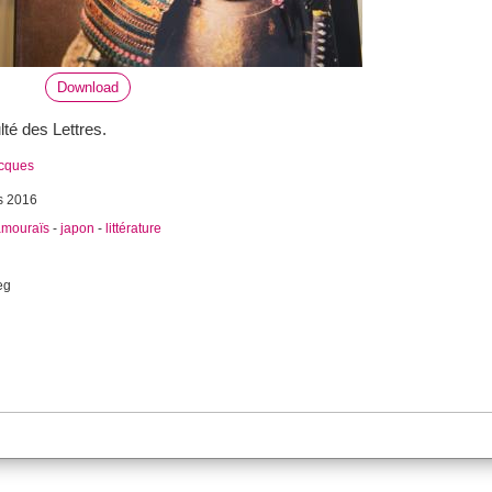
Download
lté des Lettres.
acques
s 2016
amouraïs
-
japon
-
littérature
eg