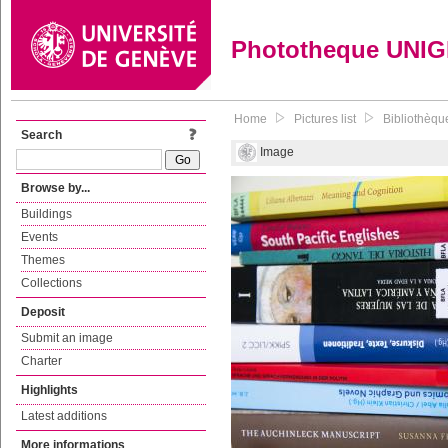
Phototheque UNI
Home
Pictures list
Bibliothèque
Search
Image
Browse by...
Buildings
Events
Themes
Collections
Deposit
Submit an image
Charter
Highlights
Latest additions
More informations