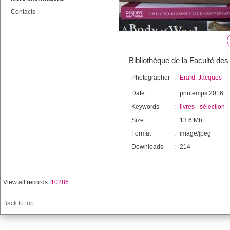
Contacts
Bibliothèque de la Faculté des 
Photographer
:
Erard, Jacques
Date
:
printemps 2016
Keywords
:
livres
-
sélection
-
Size
:
13.6 Mb
Format
:
image/jpeg
Downloads
:
214
View all records:
10286
Back to top