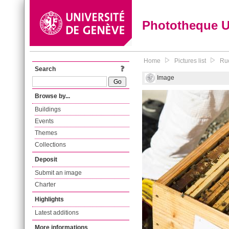
Phototheque 
Home
Pictures list
Ruc
Search
Image
Browse by...
Buildings
Events
Themes
Collections
Deposit
Submit an image
Charter
Highlights
Latest additions
More informations