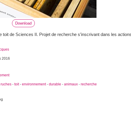
Download
e toit de Sciences II. Projet de recherche s’inscrivant dans les acti
acques
s 2016
nement
-
ruches
-
toit
-
environnement
-
durable
-
animaux
-
recherche
eg