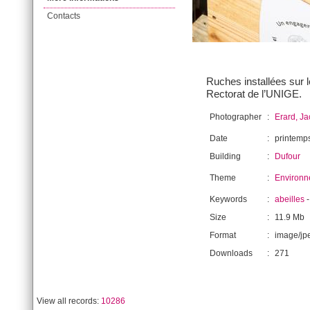
Contacts
Ruches installées sur l
Rectorat de l’UNIGE.
Photographer
:
Erard, J
Date
:
printemp
Building
:
Dufour
Theme
:
Environ
Keywords
:
abeilles
Size
:
11.9 Mb
Format
:
image/jp
Downloads
:
271
View all records:
10286