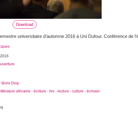
Download
emestre universitaire d’automne 2016 à Uni Dufour. Conférence de l’
acques
 2016
ouverture
 Boris Diop
littérature africaine
-
écriture
-
lire
-
lecture
-
culture
-
écrivain
eg