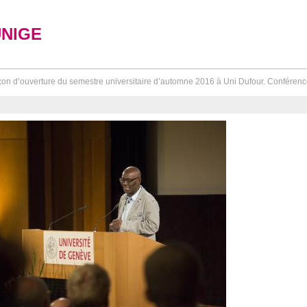
UNIGE
on d’ouverture du semestre universitaire d’automne 2016 à Uni Dufour. Conférence 