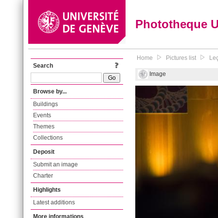
Phototheque 
Home
Pictures list
Leç
Search
Image
Browse by...
Buildings
Events
Themes
Collections
Deposit
Submit an image
Charter
Highlights
Latest additions
More informations