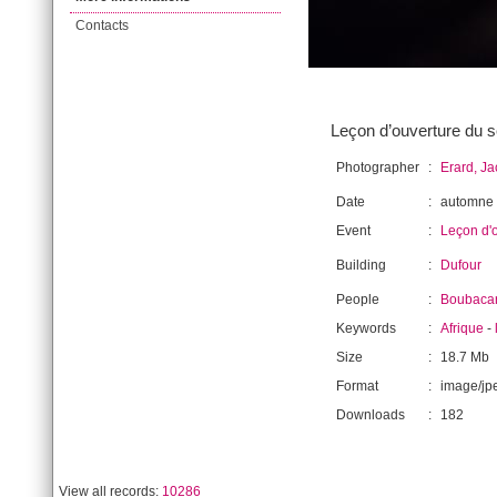
Contacts
Leçon d’ouverture du s
Photographer
:
Erard, J
Date
:
automne
Event
:
Leçon d'
Building
:
Dufour
People
:
Boubacar
Keywords
:
Afrique
-
Size
:
18.7 Mb
Format
:
image/jp
Downloads
:
182
View all records:
10286