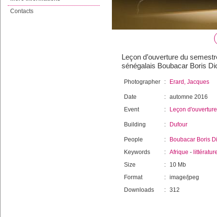
Contacts
Leçon d’ouverture du semestre
sénégalais Boubacar Boris Di
Photographer
:
Erard, Jacques
Date
:
automne 2016
Event
:
Leçon d'ouverture
Building
:
Dufour
People
:
Boubacar Boris D
Keywords
:
Afrique
-
littératur
Size
:
10 Mb
Format
:
image/jpeg
Downloads
:
312