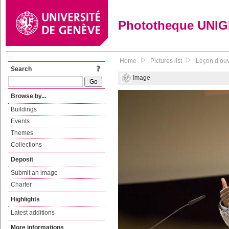
Phototheque UNI
Home
Pictures list
Leçon d’ouv
Search
Image
Browse by...
Buildings
Events
Themes
Collections
Deposit
Submit an image
Charter
Highlights
Latest additions
More informations