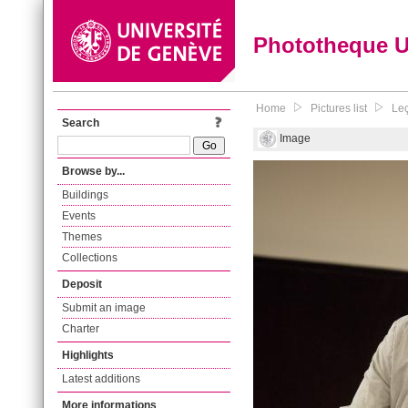
Phototheque 
Home
Pictures list
Leç
Search
Image
Browse by...
Buildings
Events
Themes
Collections
Deposit
Submit an image
Charter
Highlights
Latest additions
More informations