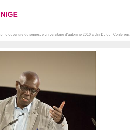
UNIGE
on d’ouverture du semestre universitaire d’automne 2016 à Uni Dufour. Conférence 