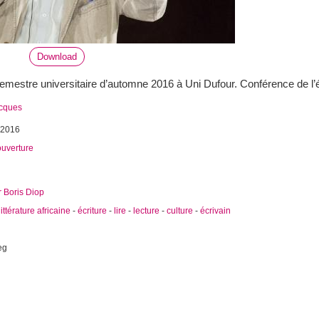
Download
emestre universitaire d’automne 2016 à Uni Dufour. Conférence de l’
acques
 2016
ouverture
 Boris Diop
littérature africaine
-
écriture
-
lire
-
lecture
-
culture
-
écrivain
eg