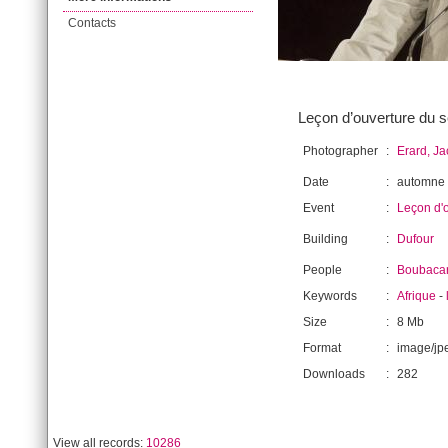
Contacts
Leçon d’ouverture du s
Photographer
:
Erard, J
Date
:
automne
Event
:
Leçon d'
Building
:
Dufour
People
:
Boubacar
Keywords
:
Afrique
-
Size
:
8 Mb
Format
:
image/jp
Downloads
:
282
View all records:
10286