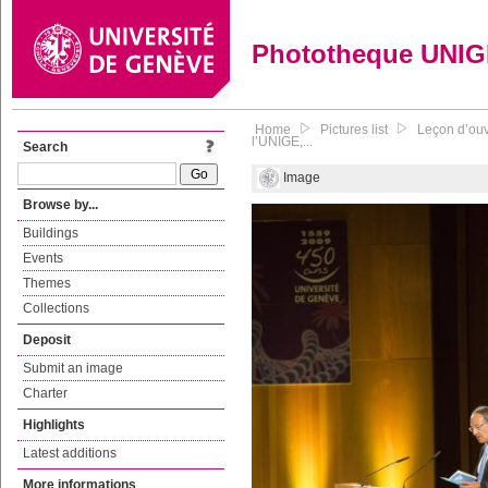
Phototheque UNI
Home
Pictures list
Leçon d’ouv
l’UNIGE,...
Search
Image
Browse by...
Buildings
Events
Themes
Collections
Deposit
Submit an image
Charter
Highlights
Latest additions
More informations