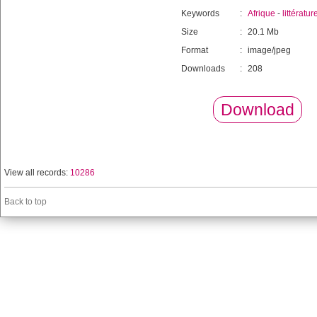
Keywords
:
Afrique
-
littératur
Size
:
20.1 Mb
Format
:
image/jpeg
Downloads
:
208
Download
View all records:
10286
Back to top