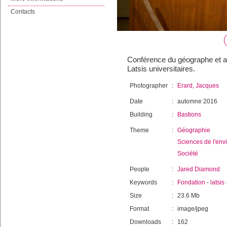
Contacts
Conférence du géographe et au
Latsis universitaires.
Photographer
:
Erard, Jacques
Date
:
automne 2016
Building
:
Bastions
Theme
:
Géographie
Sciences de l'en
Société
People
:
Jared Diamond
Keywords
:
Fondation
-
latsis
Size
:
23.6 Mb
Format
:
image/jpeg
Downloads
:
162