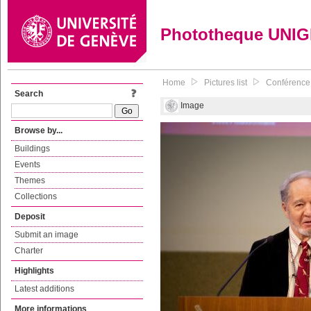
Phototheque UNI
Home
Pictures list
Conférence 
Search
Image
Browse by...
Buildings
Events
Themes
Collections
Deposit
Submit an image
Charter
Highlights
Latest additions
More informations