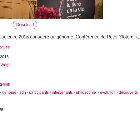
Download
a science 2016 consacré au génome. Conférence de Peter Sloterdijk, 
acques
 2016
 Wright
terdijk
-
génome
-
adn
-
participants
-
intervenants
-
philosophie
-
évolution
-
découverte
eg