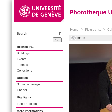
Phototheque 
Home
Pictures list
Col
Search
Image
Browse by...
Buildings
Events
Themes
Collections
Deposit
Submit an image
Charter
Highlights
Latest additions
More informations