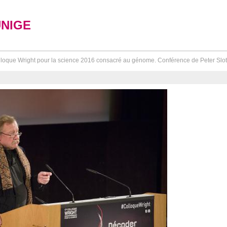
UNIGE
loque Wright pour la science 2016 consacré au génome. Conférence de Peter Sloter