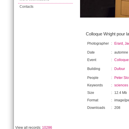
Contacts
Colloque Wright pour l
Photographer
:
Erard, J
Date
:
automne
Event
:
Colloque
Building
:
Dufour
People
:
Peter Slo
Keywords
:
sciences
Size
:
12.4 Mb
Format
:
image/jp
Downloads
:
208
View all records:
10286