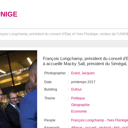
UNIGE
nçois Longchamp, président du conseil d’Etat, et Yves Flückiger, recteur de l’UNIGE,
François Longchamp, président du conseil d’Et
à accueillir Macky Sall, président du Sénégal,
Photographer
:
Erard, Jacques
Date
:
printemps 2017
Building
:
Dufour
Theme
:
Politique
Géographie
Economie
People
:
François Longchamp
-
Yves Flückige
Keywords
:
Afrique
-
accueil
-
rectorat
-
état
-
pol