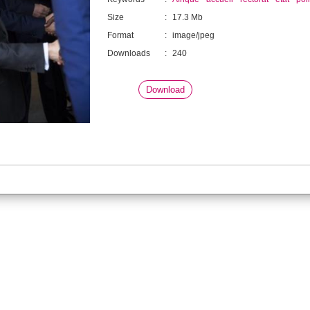
Size
:
17.3 Mb
Format
:
image/jpeg
Downloads
:
240
Download