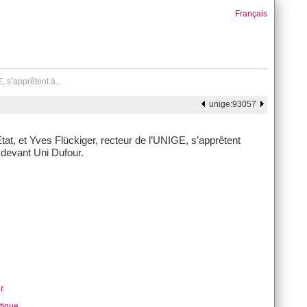
Français
 s’apprêtent à...
unige:93057
at, et Yves Flückiger, recteur de l’UNIGE, s’apprêtent
 devant Uni Dufour.
r
itique