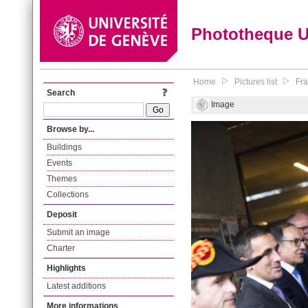
Phototheque 
Home
Pictures list
Fra
Search
Image
Browse by...
Buildings
Events
Themes
Collections
Deposit
Submit an image
Charter
Highlights
Latest additions
More informations