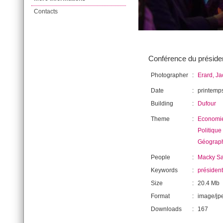
Contacts
Conférence du présiden
Photographer
:
Erard, J
Date
:
printemp
Building
:
Dufour
Theme
:
Economi
Politique
Géograp
People
:
Macky Sa
Keywords
:
président
Size
:
20.4 Mb
Format
:
image/jp
Downloads
:
167