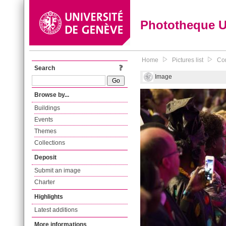
Phototheque 
Home
Pictures list
Con
Search
Image
Browse by...
Buildings
Events
Themes
Collections
Deposit
Submit an image
Charter
Highlights
Latest additions
More informations