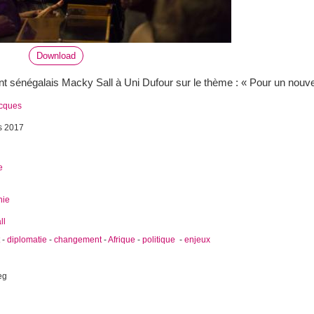
Download
t sénégalais Macky Sall à Uni Dufour sur le thème : « Pour un nouvea
acques
s 2017
e
hie
ll
-
diplomatie
-
changement
-
Afrique
-
politique
-
enjeux
eg