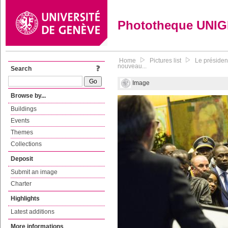
Phototheque UNI
Home
Pictures list
Le président
nouveau...
Search
Image
Browse by...
Buildings
Events
Themes
Collections
Deposit
Submit an image
Charter
Highlights
Latest additions
More informations