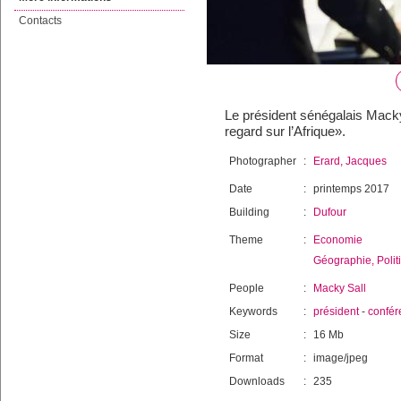
Contacts
Le président sénégalais Macky 
regard sur l’Afrique».
Photographer
:
Erard, Jacques
Date
:
printemps 2017
Building
:
Dufour
Theme
:
Economie
Géographie, Polit
People
:
Macky Sall
Keywords
:
président
-
confér
Size
:
16 Mb
Format
:
image/jpeg
Downloads
:
235