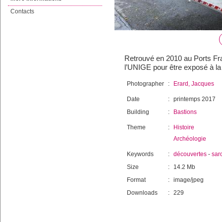
Contacts
Retrouvé en 2010 au Ports Fra
l’UNIGE pour être exposé à la 
Photographer
:
Erard, Jacques
Date
:
printemps 2017
Building
:
Bastions
Theme
:
Histoire
Archéologie
Keywords
:
découvertes
-
sar
Size
:
14.2 Mb
Format
:
image/jpeg
Downloads
:
229