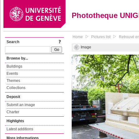
Phototheque UNI
Home
Pictures list
Retrouvé en
Search
Image
Browse by...
Buildings
Events
Themes
Collections
Deposit
Submit an image
Charter
Highlights
Latest additions
More informations