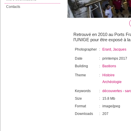
Contacts
Retrouvé en 2010 au Ports Fra
l’UNIGE pour être exposé à la 
Photographer
:
Erard, Jacques
Date
:
printemps 2017
Building
:
Bastions
Theme
:
Histoire
Archéologie
Keywords
:
découvertes
-
sar
Size
:
15.8 Mb
Format
:
image/jpeg
Downloads
:
207