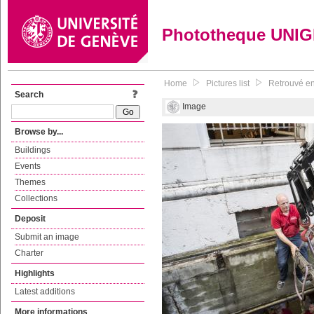
Phototheque UNI
Home
Pictures list
Retrouvé en
Search
Image
Browse by...
Buildings
Events
Themes
Collections
Deposit
Submit an image
Charter
Highlights
Latest additions
More informations