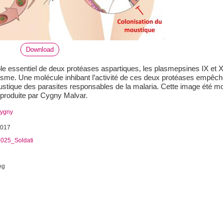
Download
ôle essentiel de deux protéases aspartiques, les plasmepsines IX et X d
me. Une molécule inhibant l’activité de ces deux protéases empêche ef
ustique des parasites responsables de la malaria. Cette image été 
produite par Cygny Malvar.
Cygny
2017
025_Soldati
eg