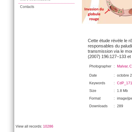
Contacts
Cette étude révèle le r
responsables du paludis
transmission via le mo
(2007) 196:127–133 et 
Photographer
:
Malvar, 
Date
:
octobre 
Keywords
:
CdP_171
Size
:
1.8 Mb
Format
:
image/jp
Downloads
:
289
View all records:
10286