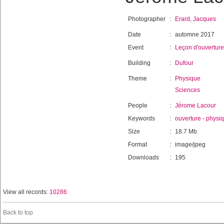
Photographer
:
Erard, Jacques
Date
:
automne 2017
Event
:
Leçon d'ouverture
Building
:
Dufour
Theme
:
Physique
Sciences
People
:
Jérome Lacour
Keywords
:
ouverture
-
physi
Size
:
18.7 Mb
Format
:
image/jpeg
Downloads
:
195
View all records:
10286
Back to top