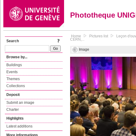
Phototheque UNI
Home
Pictures list
Leçon d'ouv
CERN,...
Search
Image
Browse by...
Buildings
Events
Themes
Collections
Deposit
Submit an image
Charter
Highlights
Latest additions
More informations