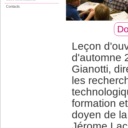
Contacts
Do
Leçon d'ouv
d'automne 
Gianotti, d
les recherch
technologiq
formation et
doyen de la
Jérome Lac